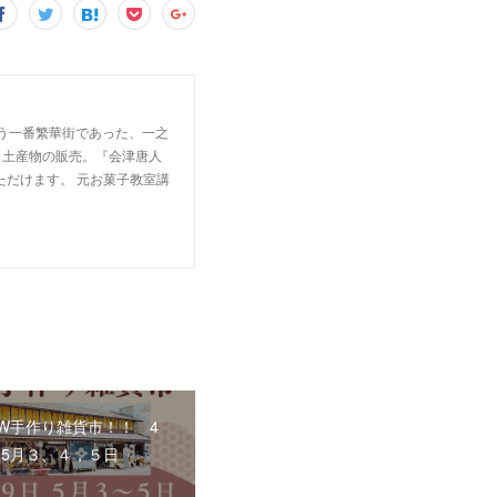
交う一番繁華街であった、一之
、土産物の販売。『会津唐人
ただけます。 元お菓子教室講
W手作り雑貨市！！ 4
、5月３、４，５日