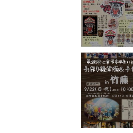
第5回会津まつり手作り
手作り体験㏌竹藤