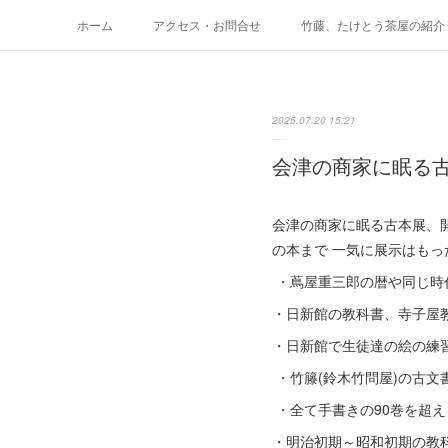
ホーム
アクセス・お問合せ
竹藤、たけとう茶屋の紹介
テイクアウトメニュー
メニュー価格表
Space た
2025.07.20 15:21
会津の商家に眠る
会津の商家に眠る古本展、開
の本まで 一気に展示はも
・蔦屋重三郎の暦や同じ時
・日新館の教科書、寺子屋
・日新館で生徒達の絵の練
・竹籐(鈴木竹問屋)の古
・全て手書きの90巻を超
・明治初期～昭和初期の教