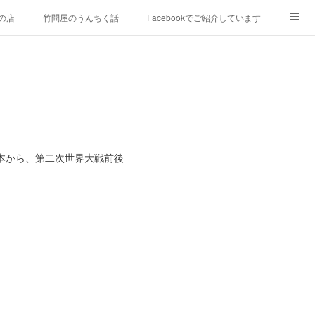
の店
竹問屋のうんちく話
Facebookでご紹介しています
9年）
竹藤Instagram
竹藤Twitter
竹藤アメブロ
の本から、第二次世界大戦前後