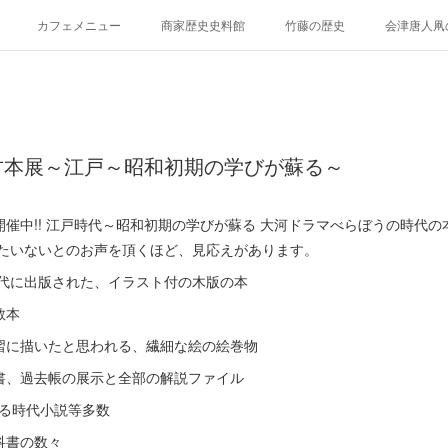
カフェメニュー
商家歴史史料館
竹藤の歴史
会津唐人凧
けとらたん
イベント貸し出し、貸棚について
再生プロジェクト（～201
古本展～江戸～昭和初期の学びが蘇る～
催中!! 江戸時代～昭和初期の学びが蘇る 大河ドラマべらぼうの時代
ったいないとのお声を頂くほど、見応えがあります。
代に出版された、イラスト付の木版の本
教本
習に描いたと思われる、繊細な絵の絵巻物
文書、過去帳の展示と全部の解説ファイル
える時代小説等多数
科書の数々