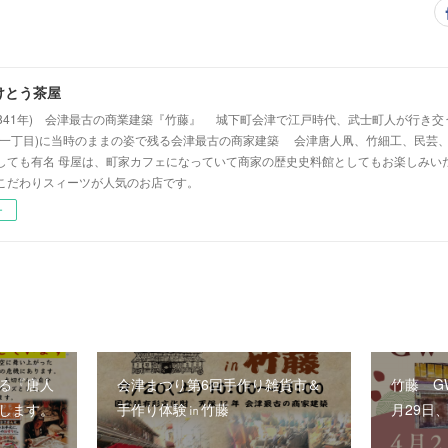
けとう茶屋
(1841年) 会津最古の商業建築『竹藤』 城下町会津で江戸時代、武士町人が行き
央一丁目)に当時のままの姿で残る会津最古の商家建築 会津唐人凧、竹細工、民芸
しても有名 母屋は、町家カフェになっていて商家の歴史史料館としてもお楽しみい
こだわりスィーツが人気のお店です。
ー
る『唐人
会津まつり第6回手作り雑貨市＆
竹藤 G
します。
手作り体験㏌竹藤
月29日