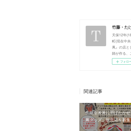
竹藤・た
天保12年
町(現在中
凧』の店と
師が作る、
フォロ
関連記事
伝統を未来に羽ばたかせ
凧グッズ』販売店を募集