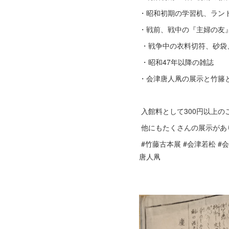
・昭和初期の学習机、ラン
・戦前、戦中の『主婦の友
・戦争中の衣料切符、砂袋
・昭和47年以降の雑誌
・会津唐人凧の展示と竹籐
入館料として300円以上
他にもたくさんの展示があ
#竹藤古本展 #会津若松 #
唐人凧