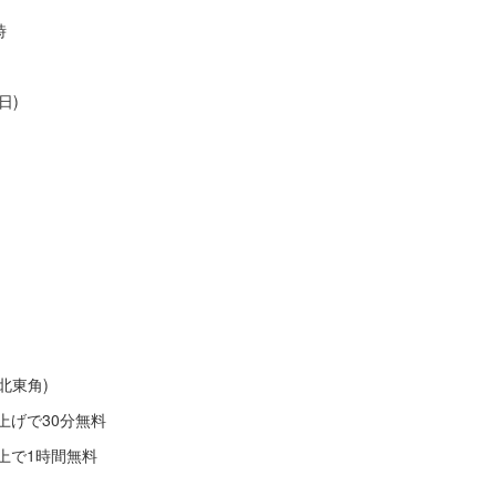
６時
日)
北東角)
上げで30分無料
1時間無料