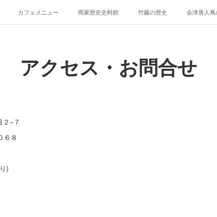
カフェメニュー
商家歴史史料館
竹藤の歴史
会津唐人凧
けとらたん
イベント貸し出し、貸棚について
再生プロジェクト（～201
アクセス・お問合せ
目２−７
１０６８
り)