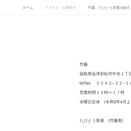
ホーム
アクセス・お問合せ
竹藤、たけとう茶屋の紹介
テイクアウトメニュー
メニュー価格表
Space た
竹藤
福島県会津若松市中央１丁
tel/fax ０２４２−２２−
営業時間１０時〜１７時
水曜日定休 (令和2年4月よ
たけとう茶屋 (竹藤奥)