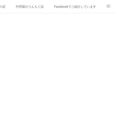
の店
竹問屋のうんちく話
Facebookでご紹介しています
9年）
竹藤Instagram
竹藤Twitter
竹藤アメブロ