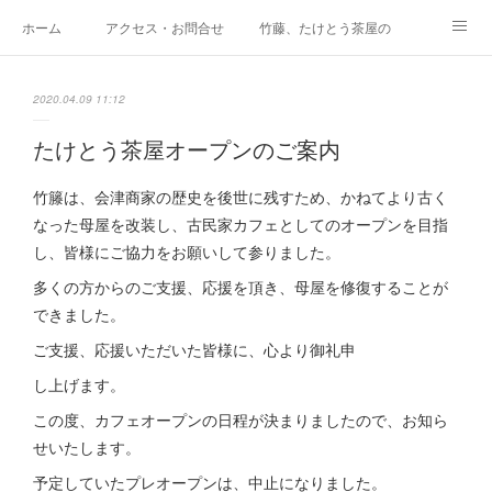
ホーム
アクセス・お問合せ
竹藤、たけとう茶屋の紹介
カフェメニュー
商家歴史史料館
竹藤の歴史
2020.04.09 11:12
会津唐人凧の店
竹問屋のうんちく話
Facebookでご紹介しています
たけとう茶屋オープンのご案内
テイクアウトメニュー
メニュー価格表
Space たけとらたん
竹籐は、会津商家の歴史を後世に残すため、かねてより古く
なった母屋を改装し、古民家カフェとしてのオープンを目指
イベント貸し出し、貸棚について
再生プロジェクト（～2019年）
竹藤Instagram
し、皆様にご協力をお願いして参りました。
多くの方からのご支援、応援を頂き、母屋を修復することが
竹藤Twitter
竹藤アメブロ
できました。
ご支援、応援いただいた皆様に、心より御礼申
し上げます。
この度、カフェオープンの日程が決まりましたので、お知ら
せいたします。
予定していたプレオープンは、中止になりました。