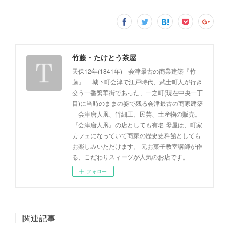
竹藤・たけとう茶屋
天保12年(1841年) 会津最古の商業建築『竹
藤』 城下町会津で江戸時代、武士町人が行き
交う一番繁華街であった、一之町(現在中央一丁
目)に当時のままの姿で残る会津最古の商家建築
会津唐人凧、竹細工、民芸、土産物の販売。
『会津唐人凧』の店としても有名 母屋は、町家
カフェになっていて商家の歴史史料館としても
お楽しみいただけます。 元お菓子教室講師が作
る、こだわりスィーツが人気のお店です。
フォロー
関連記事