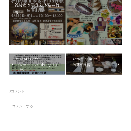
雑貨市＆手作り体験㏌竹
藤
2020.04.19 07:15
2020.01.07 02:52
プレオープン中止になりま
竹藤の風習
した。
0
コメント