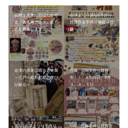
伝統を未来に羽ばたかせ
会津まつり第6回手作り
る『唐人凧グッズ』販売
雑貨市＆手作り体験㏌竹
店を募集します。
藤
会津の商家に眠る古本展
竹藤 GW手作り雑貨
～江戸～昭和初期の学び
市！！ 4月29日、5月
が蘇る～
３、４，５日
第5回会津まつり手作り
GW 竹藤手作り雑貨市