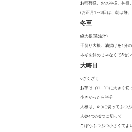
お稲荷様、お水神様、神棚
(お正月1～3日は、朝は餅、
冬至
線大根(醤油汁)
千切り大根、油揚げを4分
ネギを斜めじゃなくて5セ
大晦日
○ざくざく
お芋はゴロゴロに大きく切
小さかったら半分
大根は、4つに切ってぶつ
人参4つか2つに切って
ごぼうぶつぶつ小さくてよ