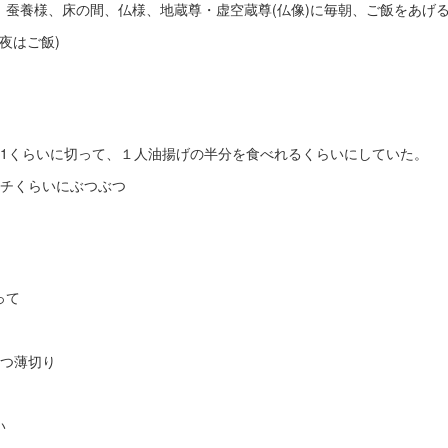
、蚕養様、床の間、仏様、地蔵尊・虚空蔵尊(仏像)に毎朝、ご飯をあげ
夜はご飯)
の1くらいに切って、１人油揚げの半分を食べれるくらいにしていた。
ンチくらいにぶつぶつ
って
ぶつ薄切り
い