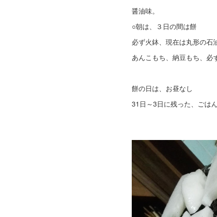
醤油味。
○朝は、３日の間は餅
必ず火鉢、現在は丸形の石
あんこもち、納豆もち、必
餅の日は、お昼なし
31日～3日に残った、ごは