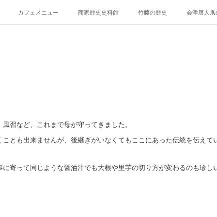
カフェメニュー
商家歴史史料館
竹藤の歴史
会津唐人凧
けとらたん
イベント貸し出し、貸棚について
再生プロジェクト（～201
、風習など、これまで母が守ってきました。
くことも出来ませんが、後継ぎがいなくてもここにあった伝統を伝えて
事に寄って同じような醤油汁でも大根や里芋の切り方が変わるのも珍し