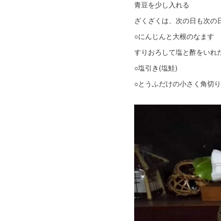
青豆を少し入れる
ざくざくは、次の日も次の
○にんじんと大根のなます
すりおろして塩と酢をいれ
○塩引き(塩鮭)
○とうふだけの小さく角切