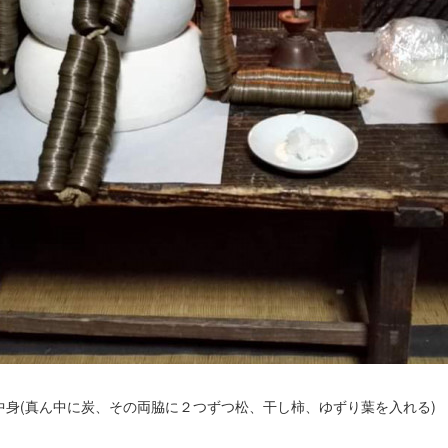
中身(真ん中に炭、その両脇に２つずつ松、干し柿、ゆずり葉を入れる)