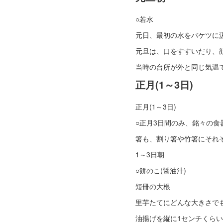
○若水
元日、最初の水をバケツに
元旦は、口をすすいだり、
当時の台所が外と同じ気温
正月(1～3日)
正月(1～3日)
○正月3日間のみ、銘々の
箸も、割り箸や竹箸にそれ
1～3日朝
○餅のこ(醤油汁)
短冊の大根
里芋たてにどんな大きさで
油揚げを縦に1センチくらい