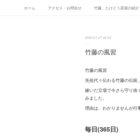
ホーム
アクセス・お問合せ
竹藤、たけとう茶屋の紹介
テイクアウトメニュー
メニュー価格表
Space た
2020.01.07 02:52
竹藤の風習
竹藤の風習
先祖代々伝わる竹藤の伝統
嫁いだ立場で今さら守り抜
みました。
理由は、わかりませんが行
毎日(365日)