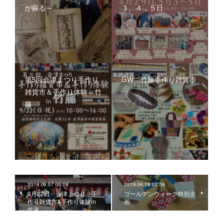
が蘇る～
３、４，５日
第5回会津まつり手作り
GW 竹藤手作り雑貨市
雑貨市＆手作り体験㏌竹
藤
2019.09.07 06:08
2019.04.19 03:56
9月22日 会津まつり 手
ゴールデンウィーク特別企
作り雑貨市&手作り体験in
画
竹藤