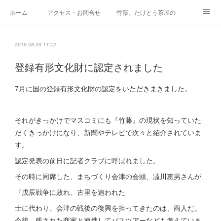
ホーム
アクセス・お問合せ
竹藤、たけとう茶屋の紹介
カフェメニュー
商家歴史史料館
竹藤の歴史
2019.08.09 11:12
会津唐人凧の店
竹問屋のうんちく話
Facebookでご紹介しています
登録有形文化財に認定されました
テイクアウトメニュー
メニュー価格表
Space たけとらたん
7月に国の登録有形文化財の認定をいただきまきました。
イベント貸し出し、貸棚について
再生プロジェクト（～2019年）
竹藤Instagram
それがきっかけでマスコミにも『竹藤』の現状を知っていた
だくきっかけになり、新聞やテレビで次々と紹介されていま
竹藤Twitter
竹藤アメブロ
す。
認定発表の前日に記者クラブに呼ばれました。
その時に同席した、まちづくり会津の会頭、澁川恵男さんが
『戊辰戦争に敗れ、古里を追われた
士に代わり、会津の戦後の復興を担ってきたのは、商人だ。
今後、残された商家と連携してバスツアーなども考えていま