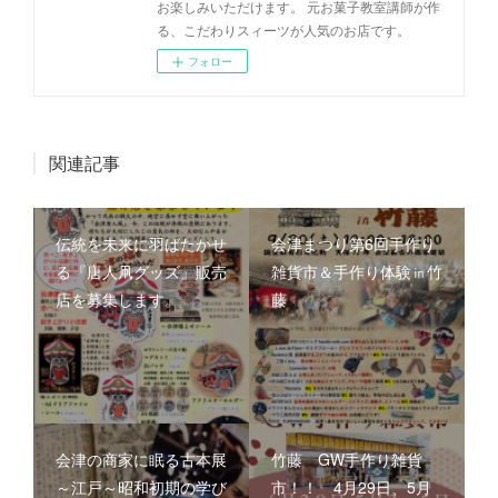
お楽しみいただけます。 元お菓子教室講師が作
る、こだわりスィーツが人気のお店です。
フォロー
関連記事
伝統を未来に羽ばたかせ
会津まつり第6回手作り
る『唐人凧グッズ』販売
雑貨市＆手作り体験㏌竹
店を募集します。
藤
会津の商家に眠る古本展
竹藤 GW手作り雑貨
～江戸～昭和初期の学び
市！！ 4月29日、5月