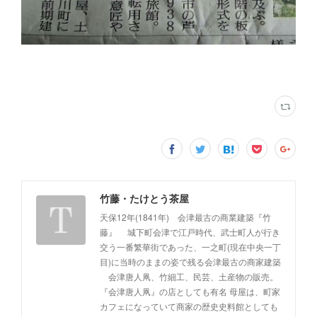
竹藤・たけとう茶屋
天保12年(1841年) 会津最古の商業建築『竹
藤』 城下町会津で江戸時代、武士町人が行き
交う一番繁華街であった、一之町(現在中央一丁
目)に当時のままの姿で残る会津最古の商家建築
会津唐人凧、竹細工、民芸、土産物の販売。
『会津唐人凧』の店としても有名 母屋は、町家
カフェになっていて商家の歴史史料館としても