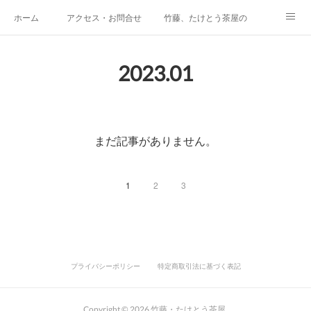
ホーム
アクセス・お問合せ
竹藤、たけとう茶屋の紹介
カフェメニュー
商家歴史史料館
竹藤の歴史
2023
.
01
会津唐人凧の店
竹問屋のうんちく話
Facebookでご紹介しています
テイクアウトメニュー
メニュー価格表
Space たけとらたん
まだ記事がありません。
イベント貸し出し、貸棚について
再生プロジェクト（～2019年）
竹藤Instagram
1
2
3
竹藤Twitter
竹藤アメブロ
プライバシーポリシー
特定商取引法に基づく表記
Copyright ©
2026
竹藤・たけとう茶屋
.