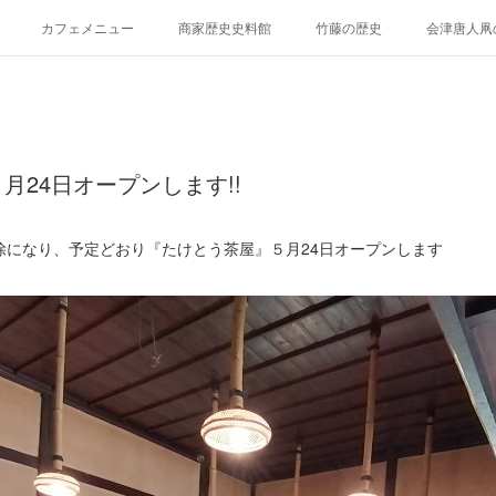
カフェメニュー
商家歴史史料館
竹藤の歴史
会津唐人凧
けとらたん
イベント貸し出し、貸棚について
再生プロジェクト（～201
月24日オープンします!!
除になり、予定どおり『たけとう茶屋』５月24日オープンします