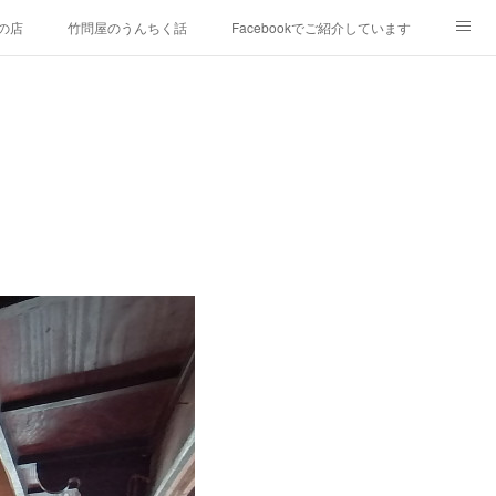
の店
竹問屋のうんちく話
Facebookでご紹介しています
9年）
竹藤Instagram
竹藤Twitter
竹藤アメブロ