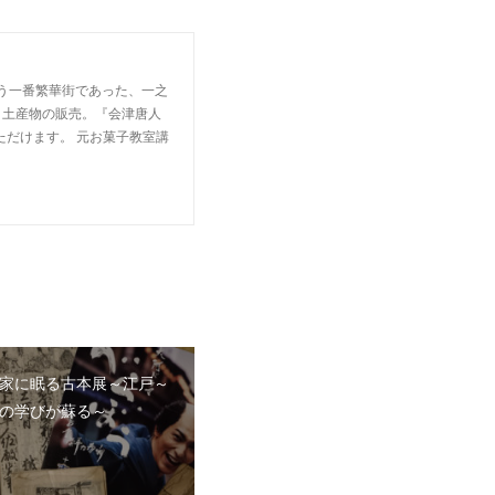
交う一番繁華街であった、一之
、土産物の販売。『会津唐人
ただけます。 元お菓子教室講
家に眠る古本展～江戸～
の学びが蘇る～