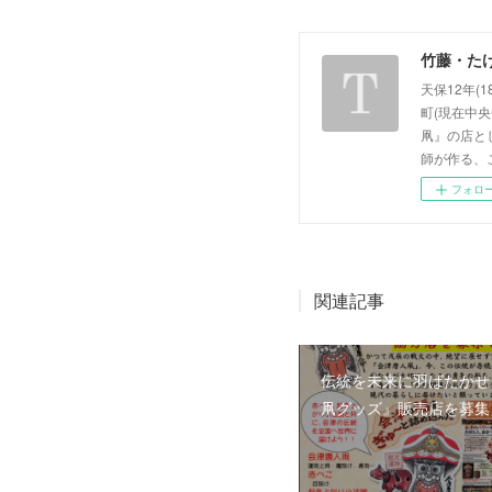
竹藤・た
天保12年
町(現在中
凧』の店と
師が作る、
フォロ
関連記事
伝統を未来に羽ばたかせ
凧グッズ』販売店を募集