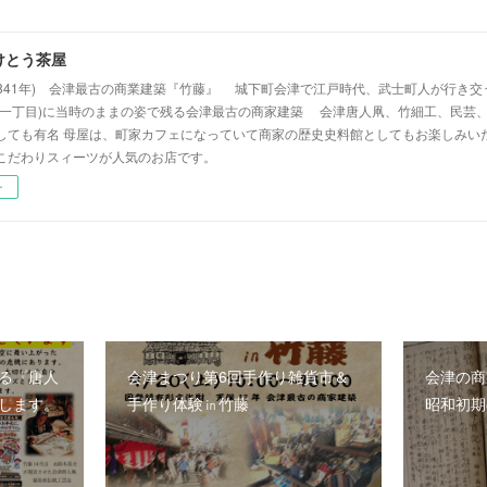
けとう茶屋
(1841年) 会津最古の商業建築『竹藤』 城下町会津で江戸時代、武士町人が行き
央一丁目)に当時のままの姿で残る会津最古の商家建築 会津唐人凧、竹細工、民芸
しても有名 母屋は、町家カフェになっていて商家の歴史史料館としてもお楽しみい
こだわりスィーツが人気のお店です。
ー
る『唐人
会津まつり第6回手作り雑貨市＆
会津の商
します。
手作り体験㏌竹藤
昭和初期