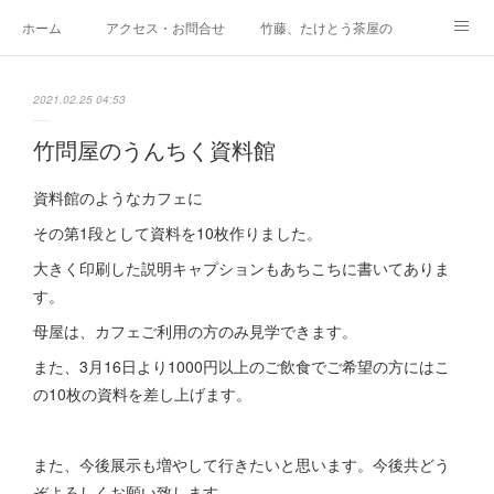
ホーム
アクセス・お問合せ
竹藤、たけとう茶屋の紹介
カフェメニュー
商家歴史史料館
竹藤の歴史
2021.02.25 04:53
会津唐人凧の店
竹問屋のうんちく話
Facebookでご紹介しています
竹問屋のうんちく資料館
テイクアウトメニュー
メニュー価格表
Space たけとらたん
資料館のようなカフェに
その第1段として資料を10枚作りました。
イベント貸し出し、貸棚について
再生プロジェクト（～2019年）
竹藤Instagram
大きく印刷した説明キャプションもあちこちに書いてありま
す。
竹藤Twitter
竹藤アメブロ
母屋は、カフェご利用の方のみ見学できます。
また、3月16日より1000円以上のご飲食でご希望の方にはこ
の10枚の資料を差し上げます。
また、今後展示も増やして行きたいと思います。今後共どう
ぞよろしくお願い致します。