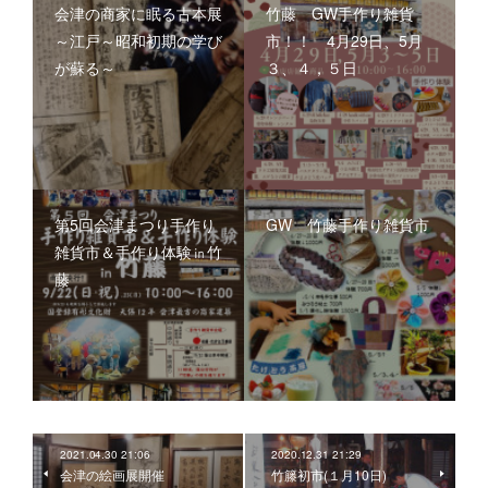
会津の商家に眠る古本展
竹藤 GW手作り雑貨
～江戸～昭和初期の学び
市！！ 4月29日、5月
が蘇る～
３、４，５日
第5回会津まつり手作り
GW 竹藤手作り雑貨市
雑貨市＆手作り体験㏌竹
藤
2021.04.30 21:06
2020.12.31 21:29
会津の絵画展開催
竹籐初市(１月10日)