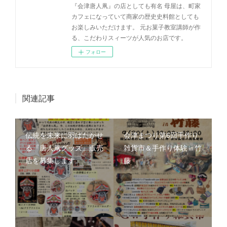
『会津唐人凧』の店としても有名 母屋は、町家
カフェになっていて商家の歴史史料館としても
お楽しみいただけます。 元お菓子教室講師が作
る、こだわりスィーツが人気のお店です。
フォロー
関連記事
伝統を未来に羽ばたかせ
会津まつり第6回手作り
る『唐人凧グッズ』販売
雑貨市＆手作り体験㏌竹
店を募集します。
藤