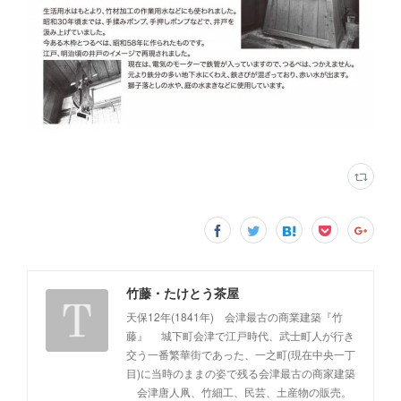
竹藤・たけとう茶屋
天保12年(1841年) 会津最古の商業建築『竹
藤』 城下町会津で江戸時代、武士町人が行き
交う一番繁華街であった、一之町(現在中央一丁
目)に当時のままの姿で残る会津最古の商家建築
会津唐人凧、竹細工、民芸、土産物の販売。